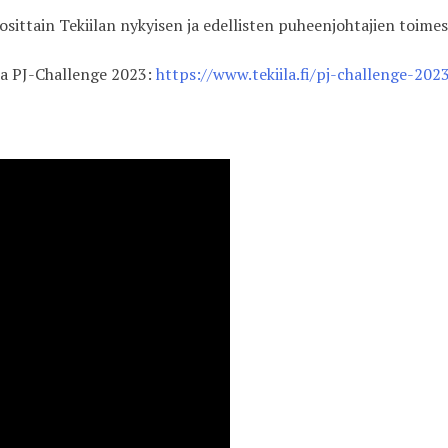
osittain Tekiilan nykyisen ja edellisten puheenjohtajien toimes
lta PJ-Challenge 2023:
https://www.tekiila.fi/pj-challenge-202